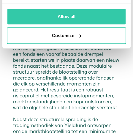
RISICOSPREIDING & KORTE TRADING
CYCLUS
Minder blootstelling
Allow all
Een belangrijke pijler van het risicobeheer van
Customize
Yieldfund ligt in de manier waarop we omgaan
met marktblootstelling. Yieldfund werkt niet
met één groot, gecentraliseerd fonds. Zodra
een fonds een vooraf bepaalde drempel
bereikt, starten we in plaats daarvan een nieuw
fonds naast het bestaande. Deze modulaire
structuur spreidt de blootstelling over
meerdere, onafhankelijk opererende fondsen
die elk op verschillende momenten zijn
gelanceerd. Het resultaat is een robuust
risicoprofiel met gespreide instapmomenten,
marktomstandigheden en kapitaalstromen,
wat de algehele stabiliteit aanzienlijk versterkt.
Naast deze structurele spreiding is de
tradingmethodiek van Yieldfund ontworpen
om de marktblootstelling tot een minimum te