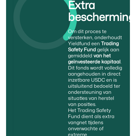
Extra
bescherming
Om dit proces te
versterken, onderhoudt
Yieldfund een
Trading
Safety Fund
gelijk aan
gemiddeld
van het
geïnvesteerde kapitaal
.
Dit fonds wordt volledig
aangehouden in direct
inzetbare USDC en is
uitsluitend bedoeld ter
ondersteuning van
situaties van herstel
van posities.
Het Trading Safety
Fund dient als extra
vangnet tijdens
onverwachte of
extreme