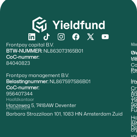
Frontpay capital B.V.
Me
Ke
BTW-NUMMER:
NL863073165B01
Ov
Wa
CoC-nummer:
Yi
U
84040823
Co
Pr
(U
Frontpay management B.V.
In
Belastingnummer:
NL867597586B01
In
CoC-nummer:
Cr
Yi
956407344
Ru
Tr
Hoofdkantoor
Yi
Sa
Hanzeweg 5, 7418AW Deventer
in
Amsterdam
Fu
Barbara Strozzilaan 101, 1083 HN Amsterdam Zuid
Ho
In
ee
Da
cr
vo