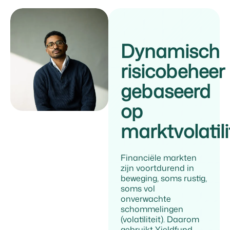
Dynamisch
risicobeheer
gebaseerd
op
marktvolatili
Financiële markten
zijn voortdurend in
beweging, soms rustig,
soms vol
onverwachte
schommelingen
(volatiliteit). Daarom
gebruikt Yieldfund