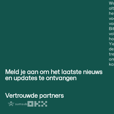
W
al
he
vo
va
Bi
vo
ho
Yi
de
tr
om
ka
Meld je aan om het laatste nieuws
en updates te ontvangen
Vertrouwde partners