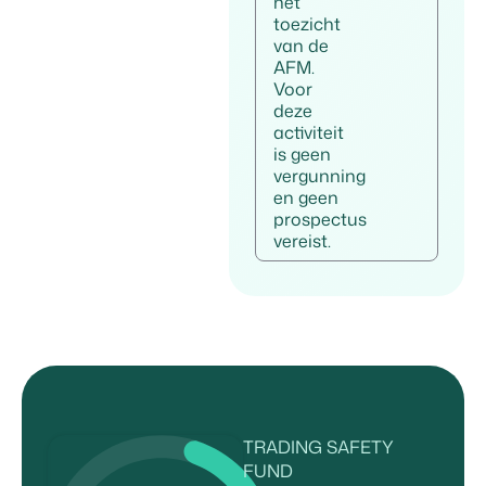
het
toezicht
van de
AFM.
Voor
deze
activiteit
is geen
vergunning
en geen
prospectus
vereist.
TRADING SAFETY
FUND