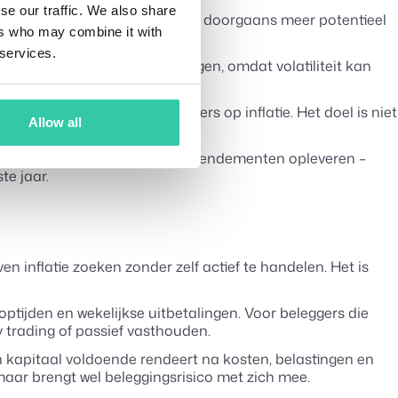
se our traffic. We also share
n de langere termijn: daar ligt doorgaans meer potentieel
ers who may combine it with
 services.
ggen het kapitaalrisico verhogen, omdat volatiliteit kan
 type belegging reageert anders op inflatie. Het doel is niet
Allow all
.
 volatiel, maar kunnen hogere rendementen opleveren –
te jaar.
 inflatie zoeken zonder zelf actief te handelen. Het is
ptijden en wekelijkse uitbetalingen. Voor beleggers die
y trading of passief vasthouden.
un kapitaal voldoende rendeert na kosten, belastingen en
maar brengt wel beleggingsrisico met zich mee.