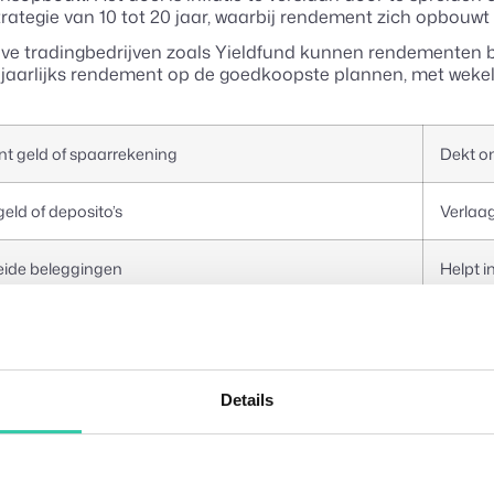
 strategie van 10 tot 20 jaar, waarbij rendement zich opbouw
eve tradingbedrijven zoals Yieldfund kunnen rendementen
 jaarlijks rendement op de goedkoopste plannen, met wekeli
t geld of spaarrekening
Dekt o
eld of deposito’s
Verlaagt
ide beleggingen
Helpt i
entsgerichte strategieën
Voegt 
aar vergroot je blootstelling aan inflatie. Alles beleggen
Details
risico