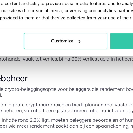
e content and ads, to provide social media features and to analy
ten boven de markt te genereren. Het verschil zit vooral i
 our site with our social media, advertising and analytics partn
 provided to them or that they’ve collected from your use of their
rgroot de impact van inflatie. Tegelijkertijd kan alles bele
vastgoedfondsen, grondstoffen en gespreide portefeuilles. Elk
Customize
productiever zijn dan het simpelweg verliezen van koopkracht
erde strategieën voor sommige beleggers een rol. Deze zijn
tohandel vaak tot verlies: bijna 90% verliest geld in het eers
iebeheer
e crypto-beleggingsoptie voor beleggers die rendement boven
.
ën in grote cryptocurrencies en biedt plannen met vaste loo
te beheren, vormt dit een gestructureerd alternatief voor da
ls inflatie rond 2,8% ligt, moeten beleggers beoordelen of h
n voor wie meer rendement zoekt dan bij een spaarrekening, 