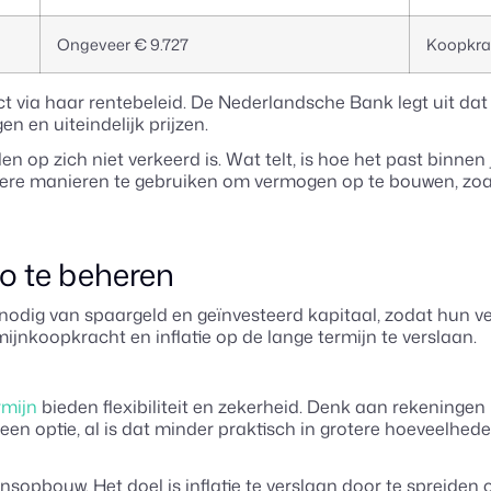
Ongeveer € 9.727
Koopkra
t via haar rentebeleid. De Nederlandsche Bank legt uit dat 
en en uiteindelijk prijzen.
n op zich niet verkeerd is. Wat telt, is hoe het past binnen
dere manieren te gebruiken om vermogen op te bouwen, zoal
co te beheren
 nodig van spaargeld en geïnvesteerd kapitaal, zodat hun ve
ijnkoopkracht en inflatie op de lange termijn te verslaan.
rmijn
bieden flexibiliteit en zekerheid. Denk aan rekeningen
k een optie, al is dat minder praktisch in grotere hoeveelhe
ensopbouw. Het doel is inflatie te verslaan door te spreiden