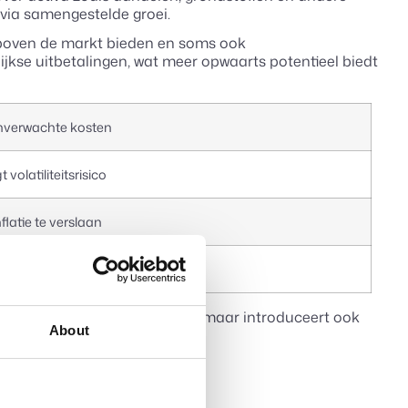
t via samengestelde groei.
 boven de markt bieden en soms ook
jkse uitbetalingen, wat meer opwaarts potentieel biedt
nverwachte kosten
 volatiliteitsrisico
nflatie te verslaan
voorspelbaar rendement toe
 vergroot het groeipotentieel, maar introduceert ook
About