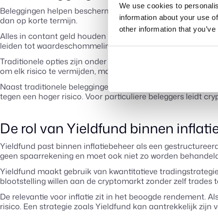
We use cookies to personalis
Beleggingen helpen beschermen tegen inflatie door rendemen
information about your use of
dan op korte termijn.
other information that you’ve
Alles in contant geld houden vermindert onzekerheid, maar ve
leiden tot waardeschommelingen en emotionele stress.
Traditionele opties zijn onder andere aandelen, obligaties, 
om elk risico te vermijden, maar om risico’s te kiezen die 
Naast traditionele beleggingen spelen ook crypto-gerelate
tegen een hoger risico. Voor particuliere beleggers leidt cryp
De rol van Yieldfund binnen inflat
Yieldfund past binnen inflatiebeheer als een gestructureerd
geen spaarrekening en moet ook niet zo worden behandeld
Yieldfund maakt gebruik van kwantitatieve tradingstrategie
blootstelling willen aan de cryptomarkt zonder zelf trades 
De relevantie voor inflatie zit in het beoogde rendement. A
risico. Een strategie zoals Yieldfund kan aantrekkelijk zij