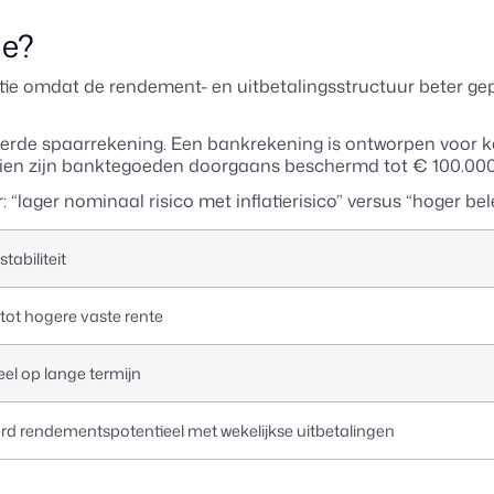
ie?
atie omdat de rendement- en uitbetalingsstructuur beter gep
eerde spaarrekening. Een bankrekening is ontworpen voor kap
dien zijn banktegoeden doorgaans beschermd tot € 100.000 b
maar: “lager nominaal risico met inflatierisico” versus “hoger
stabiliteit
tot hogere vaste rente
el op lange termijn
rd rendementspotentieel met wekelijkse uitbetalingen