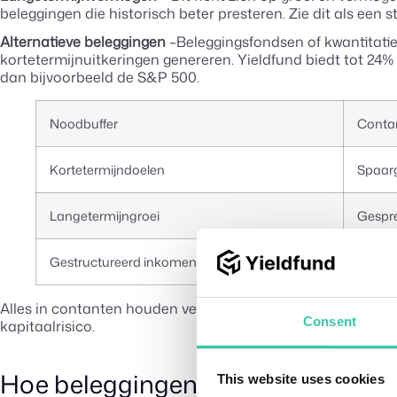
beleggingen die historisch beter presteren. Zie dit als een
Alternatieve beleggingen
–Beleggingsfondsen of kwantitati
kortetermijnuitkeringen genereren. Yieldfund biedt tot 24%
dan bijvoorbeeld de S&P 500.
Noodbuffer
Contan
Kortetermijndoelen
Spaarg
Langetermijngroei
Gespre
Gestructureerd inkomen
Rendem
Alles in contanten houden vermindert marktschommelingen, m
Consent
kapitaalrisico.
Hoe beleggingen helpen bij inflatie
This website uses cookies