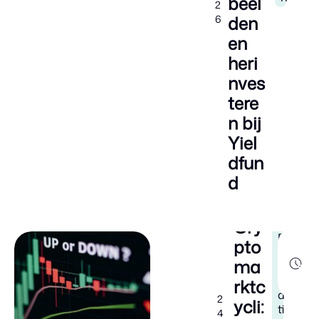
beel
2
den
6
en
heri
nves
tere
n bij
Yiel
dfun
d
Cry
E
1
pto
d
2
ma
m
u
i
c
rktc
n
a
2
ycli:
ti
4