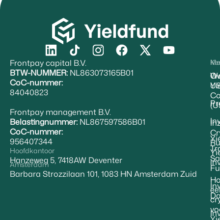
Frontpay capital B.V.
Me
Ke
BTW-NUMMER:
NL863073165B01
Ov
Wa
CoC-nummer:
Yi
U
84040823
Co
Pr
(U
Frontpay management B.V.
In
Belastingnummer:
NL867597586B01
In
CoC-nummer:
Cr
Yi
956407344
Ru
Tr
Hoofdkantoor
Yi
Sa
Hanzeweg 5, 7418AW Deventer
in
Amsterdam
Fu
Barbara Strozzilaan 101, 1083 HN Amsterdam Zuid
Ho
In
ee
Da
cr
vo
In
Yi