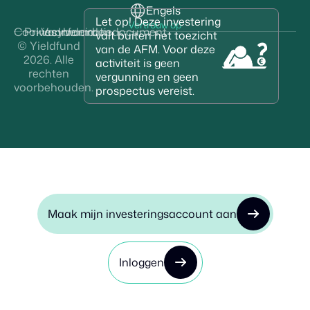
Engels
Let op! Deze investering
Vertrouw op
Cookies
Privacybeleid
Voorwaarden
Informatiedocument
valt buiten het toezicht
© Yieldfund
van de AFM. Voor deze
2026. Alle
activiteit is geen
rechten
vergunning en geen
voorbehouden.
prospectus vereist.
Maak mijn investeringsaccount aan
Inloggen