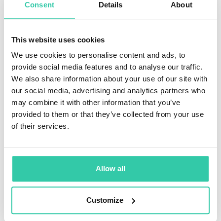
weinige beheerders die de markt verslaan, zijn vooraf
Consent
Details
About
moeilijk te identificeren.
This website uses cookies
Neem controle over je
beleggingskosten
We use cookies to personalise content and ads, to
provide social media features and to analyse our traffic.
Beleggingskosten zijn onvermijdelijk, maar nieuwe
We also share information about your use of our site with
platforms en technologieën maken financiële
our social media, advertising and analytics partners who
markten toegankelijker – tegen een prijs. Wat je wel
may combine it with other information that you’ve
kunt doen, is de kostenstructuur begrijpen, vooraf
provided to them or that they’ve collected from your use
onderzoek doen en de totale jaarlijkse kosten
berekenen voordat je investeert.
of their services.
Bedrijven zoals Yieldfund, dat investeert in de top 10
cryptovaluta
en een jaarlijkse rente tot 48% biedt,
hanteren geen verborgen kosten.
Yieldfund
rekent
Allow all
geen beheer- of instapkosten en werkt met een
prestatiegericht model. Je weet vooraf waar je aan toe
bent, zonder verrassingen.
Customize