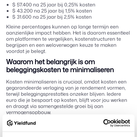
$ 57.400 na 25 jaar bij 0,25% kosten
$ 43.200 na 25 jaar bij 1,5% kosten
$ 31.600 na 25 jaar bij 2,5% kosten
Kleine percentages kunnen op lange termijn een
aanzienlijke impact hebben. Het is daarom essentieel
om platformen te vergelijken, kostenstructuren te
begrijpen en een weloverwogen keuze te maken
voordat je belegt.
Waarom het belangrijk is om
beleggingskosten te minimaliseren
Kosten minimaliseren is cruciaal, omdat kosten een
gegarandeerde verlaging van je rendement vormen,
terwijl beleggingsprestaties onzeker blijven. Iedere
euro die je bespaart op kosten, blijft voor jou werken
en draagt via samengestelde groei bij aan
vermogensopbouw.
Onderzoek toont consistent aan dat actief beheerde
fondsen met hogere kosten op lange termijn zelden
beter presteren dan goedkope indexfondsen. De