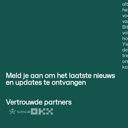
al
he
vo
va
Bi
vo
ho
Yi
de
tr
om
ka
Meld je aan om het laatste nieuws
en updates te ontvangen
Vertrouwde partners