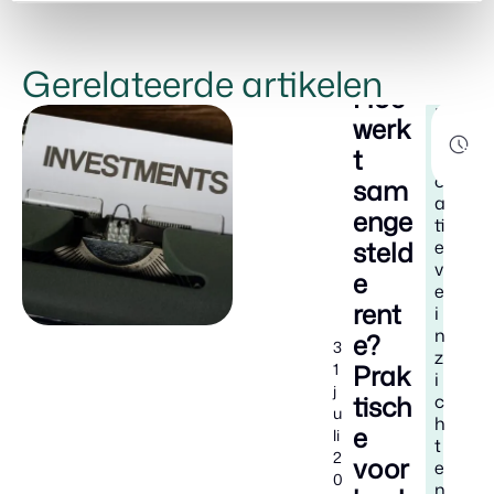
Gerelateerde artikelen
Hoe
E
8
werk
d
m
t
i
u
n
c
sam
a
enge
ti
steld
e
v
e
e
rent
i
n
e?
3
z
Prak
1
i
j
tisch
c
u
h
e
li
t
2
voor
e
0
n