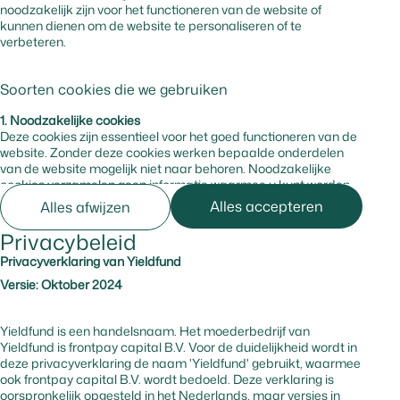
noodzakelijk zijn voor het functioneren van de website of
kunnen dienen om de website te personaliseren of te
verbeteren.
Soorten cookies die we gebruiken
1. Noodzakelijke cookies
Deze cookies zijn essentieel voor het goed functioneren van de
website. Zonder deze cookies werken bepaalde onderdelen
van de website mogelijk niet naar behoren. Noodzakelijke
cookies verzamelen geen informatie waarmee u kunt worden
geïdentificeerd.
Alles accepteren
Alles afwijzen
Privacybeleid
Naam
Aanbieder
Hardnekkig
Duur
D
Privacyverklaring van Yieldfund
cookie
Versie: Oktober 2024
cf_bm
hsforms.com
Ja
0 uur
Beveiligt 
tegen bot
Yieldfund is een handelsnaam. Het moederbedrijf van
kwaadwilli
Yieldfund is frontpay capital B.V. Voor de duidelijkheid wordt in
deze privacyverklaring de naam 'Yieldfund' gebruikt, waarmee
ook frontpay capital B.V. wordt bedoeld. Deze verklaring is
_cfuvid
hsforms.com
Nee
-
Traceert
oorspronkelijk opgesteld in het Nederlands, maar versies in
gebruiker