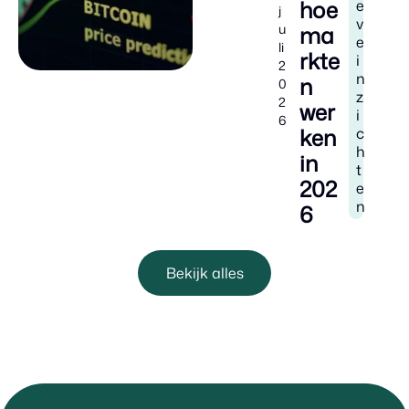
hoe
e
j
v
u
ma
e
li
rkte
i
2
n
n
0
z
2
wer
i
6
ken
c
h
in
t
202
e
n
6
Bekijk alles