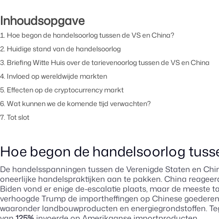
Inhoudsopgave
Hoe begon de handelsoorlog tussen de VS en China?
Huidige stand van de handelsoorlog
Briefing Witte Huis over de tarievenoorlog tussen de VS en China
Invloed op wereldwijde markten
Effecten op de cryptocurrency markt
Wat kunnen we de komende tijd verwachten?
Tot slot
Hoe begon de handelsoorlog tuss
De handelsspanningen tussen de Verenigde Staten en Chin
oneerlijke handelspraktijken aan te pakken. China reageerd
Biden vond er enige de-escalatie plaats, maar de meeste t
verhoogde Trump de importheffingen op Chinese goedere
waaronder landbouwproducten en energiegrondstoffen. Teg
van
125%
invoerde op Amerikaanse importproducten.