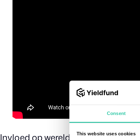
Consent
Invloed op wereldwijde markten
This website uses cookies