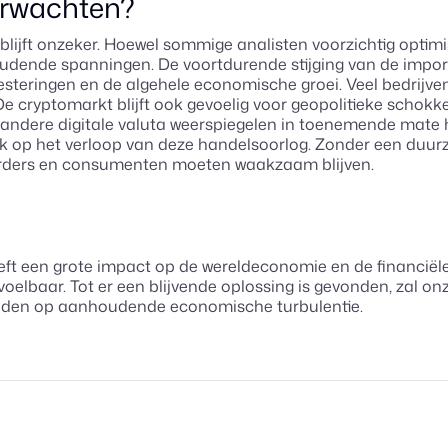
erwachten?
ijft onzeker. Hoewel sommige analisten voorzichtig optimist
oudende spanningen. De voortdurende stijging van de impo
steringen en de algehele economische groei. Veel bedrijven
cryptomarkt blijft ook gevoelig voor geopolitieke schokke
n andere digitale valuta weerspiegelen in toenemende mate 
k op het verloop van deze handelsoorlog. Zonder een duur
esteerders en consumenten moeten waakzaam blijven.
ft een grote impact op de wereldeconomie en de financiële 
 voelbaar. Tot er een blijvende oplossing is gevonden, zal on
eiden op aanhoudende economische turbulentie.