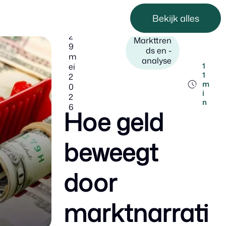
Bekijk alles
2
Markttren
9
ds en -
m
analyse
ei
1
1
2
m
0
i
2
n
6
Hoe geld
beweegt
door
marktnarrati