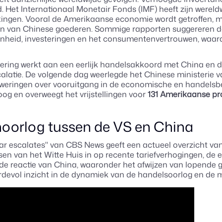
 Het Internationaal Monetair Fonds (IMF) heeft zijn werel
tingen. Vooral de Amerikaanse economie wordt getroffen, m
jzen van Chinese goederen. Sommige rapporten suggereren d
nheid, investeringen en het consumentenvertrouwen, waard
ering werkt aan een eerlijk handelsakkoord met China en da
alatie. De volgende dag weerlegde het Chinese ministerie 
eweringen over vooruitgang in de economische en handels
g en overweegt het vrijstellingen voor
131 Amerikaanse pr
enoorlog tussen de VS en China
 war escalates" van CBS News geeft een actueel overzicht 
ssen van het Witte Huis in op recente tariefverhogingen, d
de reactie van China, waaronder het afwijzen van lopende g
devol inzicht in de dynamiek van de handelsoorlog en de 