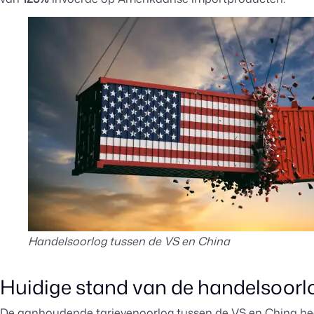
Handelsoorlog tussen de VS en China
Huidige stand van de handelsoorl
De aanhoudende tarievenoorlog tussen de VS en China heef