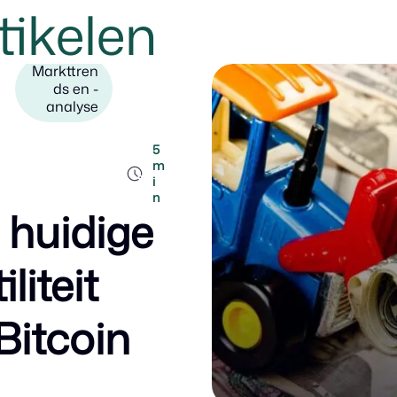
tikelen
Markttren
ds en -
analyse
5
m
i
n
e huidige
iliteit
Bitcoin