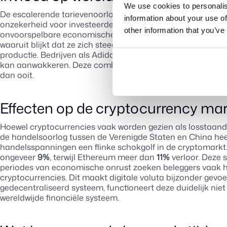
We use cookies to personalis
De escalerende tarievenoorlog heeft onrust veroorzaakt op 
information about your use of
onzekerheid voor investeerders en bedrijven. Grote multin
other information that you’ve
onvoorspelbare economische klimaat. Banken zoals HSBC n
waaruit blijkt dat ze zich steeds meer zorgen maken over d
productie. Bedrijven als Adidas en Electrolux waarschuwen
kan aanwakkeren. Deze combinatie van stijgende kosten 
dan ooit.
Effecten op de cryptocurrency mar
Hoewel cryptocurrencies vaak worden gezien als losstaand 
de handelsoorlog tussen de Verenigde Staten en China he
handelsspanningen een flinke schokgolf in de cryptomarkt. B
ongeveer
9%
, terwijl Ethereum meer dan
11%
verloor. Deze 
periodes van economische onrust zoeken beleggers vaak hun
cryptocurrencies. Dit maakt digitale valuta bijzonder gev
gedecentraliseerd systeem, functioneert deze duidelijk nie
wereldwijde financiële systeem.