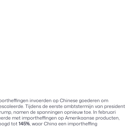
portheffingen invoerden op Chinese goederen om
escaleerde. Tijdens de eerste ambtstermijn van president
 Trump, namen de spanningen opnieuw toe. In februari
eerde met importheffingen op Amerikaanse producten,
oogd tot
145%
, waar China een importheffing