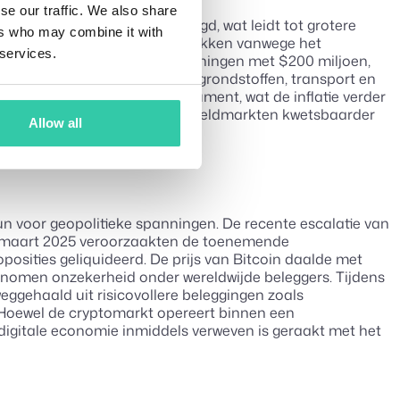
se our traffic. We also share
ebben de volatiliteit verhoogd, wat leidt tot grotere
ers who may combine it with
prognoses voor dit jaar ingetrokken vanwege het
 services.
 voor potentiële slechte leningen met $200 miljoen,
ertijd stijgen de kosten voor grondstoffen, transport en
en doorberekend aan de consument, wat de inflatie verder
omische groei en maakt de wereldmarkten kwetsbaarder
Allow all
n voor geopolitieke spanningen. De recente escalatie van
 4 maart 2025 veroorzaakten de toenemende
posities geliquideerd. De prijs van Bitcoin daalde met
genomen onzekerheid onder wereldwijde beleggers. Tijdens
eggehaald uit risicovollere beleggingen zoals
. Hoewel de cryptomarkt opereert binnen een
e digitale economie inmiddels verweven is geraakt met het