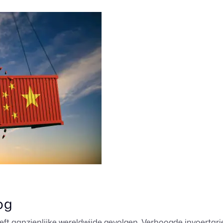
og
t aanzienlijke wereldwijde gevolgen. Verhoogde invoertari