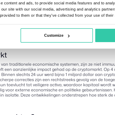
e content and ads, to provide social media features and to analy
de wereldwijde financiële markten. Hogere handelstarieven h
 our site with our social media, advertising and analytics partn
ationals als General Motors en UPS hebben hun financiële 
 provided to them or that they’ve collected from your use of their
emen voorzorgsmaatregelen en verhogen hun voorzieningen
e kredietwaardigheid van bedrijven en consumenten. Tegelijk
 dat de hogere productiekosten onvermijdelijk zullen word
en afnemend vertrouwen belemmert investeringen en econ
Customize
kt
van traditionele economische systemen, zijn ze niet immuu
eft een aanzienlijke impact gehad op de cryptomarkt. Op
innen slechts 24 uur werd bijna 1 miljard dollar aan crypto
scherpe correcties zijn een rechtstreeks gevolg van de toe
 toevlucht tot veiligere activa, waardoor kapitaal wordt w
oelig voor externe economische en politieke gebeurtenissen
t in isolatie. Deze ontwikkelingen onderstrepen hoe sterk d